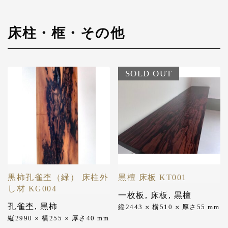
床柱・框・その他
SOLD OUT
黒柿孔雀杢（緑） 床柱外
黒檀 床板 KT001
し材 KG004
一枚板
,
床板
,
黒檀
孔雀杢
,
黒柿
縦2443
横510
厚さ55
mm
✕
✕
縦2990
横255
厚さ40
mm
✕
✕