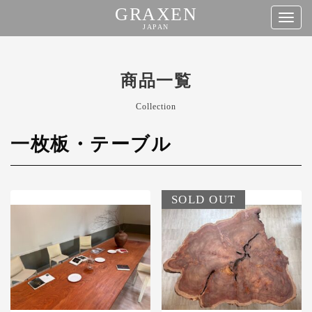
GRAXEN
タ
JAPAN
グ
コ
ナ
ン
商品一覧
ビ
テ
ゲ
ン
Collection
ー
ツ
シ
一枚板・テーブル
へ
ョ
ス
ン
キ
SOLD OUT
ッ
プ