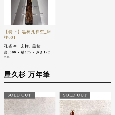
【特上】黒柿孔雀杢_床
柱001
孔雀杢
,
床柱
,
黒柿
縦3600
横175
厚さ172
✕
✕
mm
屋久杉 万年筆
SOLD OUT
SOLD OUT