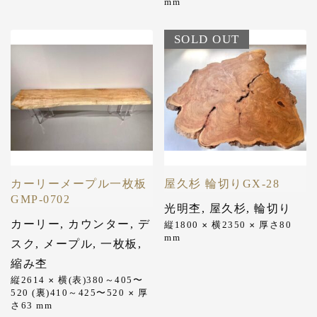
mm
SOLD OUT
カーリーメープル一枚板
屋久杉 輪切りGX-28
GMP-0702
光明杢
,
屋久杉
,
輪切り
カーリー
,
カウンター
,
デ
縦1800
横2350
厚さ80
✕
✕
mm
スク
,
メープル
,
一枚板
,
縮み杢
縦2614
横(表)380～405〜
✕
520 (裏)410～425〜520
厚
✕
さ63
mm