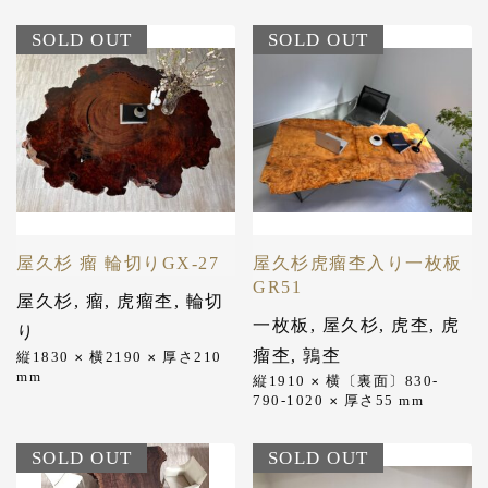
SOLD OUT
SOLD OUT
屋久杉 瘤 輪切りGX-27
屋久杉虎瘤杢入り一枚板
GR51
屋久杉
,
瘤
,
虎瘤杢
,
輪切
一枚板
,
屋久杉
,
虎杢
,
虎
り
瘤杢
,
鶉杢
縦1830
横2190
厚さ210
✕
✕
mm
縦1910
横〔裏面〕830-
✕
790-1020
厚さ55
mm
✕
SOLD OUT
SOLD OUT