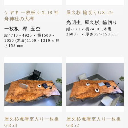
ケヤキ 一枚板 GX-18 神
屋久杉 輪切りGX-29
舟神社の大欅
光明杢
,
屋久杉
,
輪切り
一枚板
,
欅
,
玉杢
縦2170
横2430（木裏
✕
2600）
厚さ65〜150
mm
✕
縦4710 - 4925
横1503 -
✕
1650 (木裏)1150 - 1310
厚
✕
さ158
mm
屋久杉虎瘤杢入り一枚板
屋久杉虎瘤杢入り一枚板
GR53
GR52