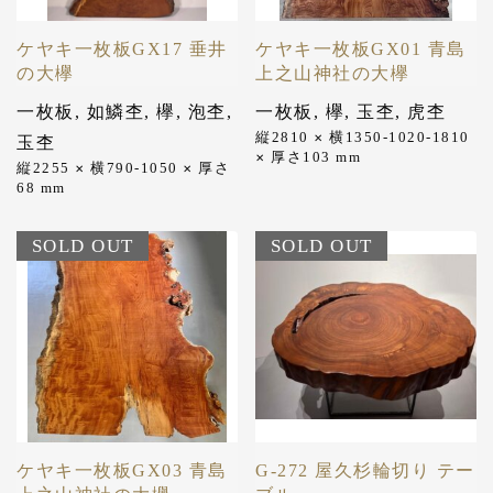
ケヤキ一枚板GX17 垂井
ケヤキ一枚板GX01 青島
の大欅
上之山神社の大欅
一枚板
,
如鱗杢
,
欅
,
泡杢
,
一枚板
,
欅
,
玉杢
,
虎杢
縦2810
横1350-1020-1810
✕
玉杢
厚さ103
mm
✕
縦2255
横790-1050
厚さ
✕
✕
68
mm
SOLD OUT
SOLD OUT
ケヤキ一枚板GX03 青島
G-272 屋久杉輪切り テー