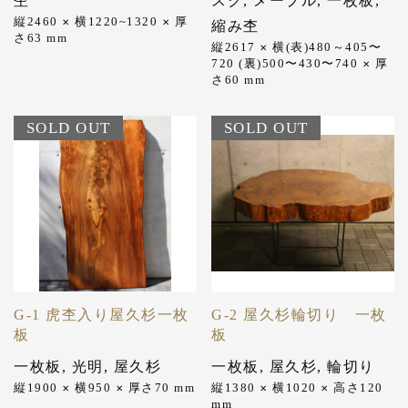
杢
スク
,
メープル
,
一枚板
,
縦2460
横1220~1320
厚
✕
✕
縮み杢
さ63
mm
縦2617
横(表)480～405〜
✕
720 (裏)500〜430〜740
厚
✕
さ60
mm
SOLD OUT
SOLD OUT
G-1 虎杢入り屋久杉一枚
G-2 屋久杉輪切り 一枚
板
板
一枚板
,
光明
,
屋久杉
一枚板
,
屋久杉
,
輪切り
縦1900
横950
厚さ70
mm
縦1380
横1020
高さ120
✕
✕
✕
✕
mm