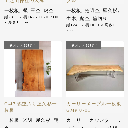
上之山神社の大欅
ブル
一枚板
,
欅
,
玉杢
,
虎杢
一枚板
,
光明杢
,
屋久杉
,
縦2830
横1625-1620-2100
✕
生木
,
虎杢
,
輪切り
厚さ113
mm
✕
縦1240
横1030
高さ150
✕
✕
mm
SOLD OUT
SOLD OUT
G-47 鶉杢入り屋久杉一
カーリーメープル一枚板
枚板
GMP-0701
一枚板
,
光明
,
屋久杉
,
鶉
カーリー
,
カウンター
,
デ