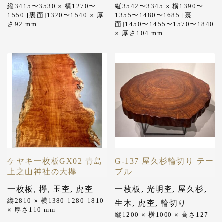
縦3415〜3530
横1270〜
縦3542〜3345
横1390〜
✕
✕
1550 [裏面]1320〜1540
厚
1355〜1480〜1685 [裏
✕
さ92
mm
面]1450〜1455〜1570〜1840
厚さ104
mm
✕
ケヤキ一枚板GX02 青島
G-137 屋久杉輪切り テー
上之山神社の大欅
ブル
一枚板
,
欅
,
玉杢
,
虎杢
一枚板
,
光明杢
,
屋久杉
,
縦2810
横1380-1280-1810
✕
生木
,
虎杢
,
輪切り
厚さ110
mm
✕
縦1200
横1000
高さ127
✕
✕