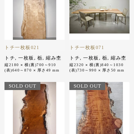
トチ一枚板021
トチ一枚板071
トチ
,
一枚板
,
栃
,
縮み杢
トチ
,
一枚板
,
栃
,
縮み杢
縦2180
横(裏)700～910
縦2320
横(裏)840～1030
✕
✕
(表)640～870
厚さ49
mm
(表)730～990
厚さ50
mm
✕
✕
SOLD OUT
SOLD OUT