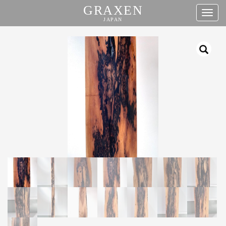
GRAXEN
タ
JAPAN
グ
コ
ナ
ン
ビ
テ
ゲ
ン
ー
ツ
シ
へ
ョ
ス
ン
キ
ッ
プ