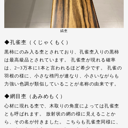
縞杢
◆孔雀杢（くじゃくもく）
黒柿にのみ入る杢とされており、孔雀杢入りの黒柿
は最高級品とされています。 孔雀杢が現れる確率
は、2~3万本に1本と言われるほど希少です。 孔雀の
羽根の様に、小さな楕円が連なり、小さいながらも
力強い色調が類似していることが名称の由来です。
◆網目杢（あみめもく）
心材に現れる杢で、木取りの角度によっては孔雀杢
とも呼ばれます。 放射状の網の様に見えることか
ら、その名が付きました。 こちらも孔雀杢同様に、