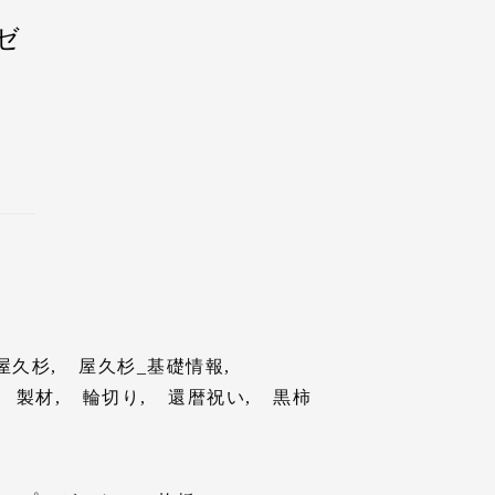
封
ゼ
た
。
て
て
える
。
す。
。
。
ど
た
。
。
ど
明
ど
。
け
写
。
。
も
発
す
て
の伐
か
。
祝
屋久杉
屋久杉_基礎情報
て
。
じ
び
製材
輪切り
還暦祝い
黒柿
ど
大
く
の
レ
。
長