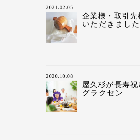
大切なお取引先様への
“打出の小槌”には、
（例：お父さん 健康
（〇〇株式会社 社員
2021.02.05
ペアカップは、ペアで
※以下、写真はサンプ
最大で27文字まで刻印
企業様・取引先
刻印に時間を要してし
め人気商品の一つです
刻印の内容は、カート
いただきました
余裕を持ってお渡しす
①お祝いの種類
③お日にち
らせいただければ校正
写真は『熨斗あり・包
また、本来はペアカッ
例えば、『祝 傘寿』
お渡しになられるお日
ご注文後、ご注文内容
今回特注ということで
全体で11文字まで刻印
をお送りいたします。
ご包装やお熨斗、表書
※ 木札刻印サービス
④送り主様のお名前
校正の修正は可能です
す。
せをお待ちしておりま
②メッセージ内容
（〇〇株式会社 社員
おります。
弊社では、お熨斗・包
企業様の大切なお取引
お取引先様の米寿祝い
（例：〇〇社長、これ
（子供・孫・家族一同
2020.10.08
お熨斗・包装の有無に
ました。
最大で27文字まで刻印
刻印の内容は、カート
屋久杉が長寿祝
刻印に時間を要してし
めいただけます。
打出の小槌は、一つず
ご包装やお熨斗、表書
グラクセン
ご注文後、ご注文内容
余裕を持ってお渡しす
させて頂きました。
す。
③お日にち
をお送りいたします。
包装の様子〈熨斗有り
また、お届け前に刻印
今回は熨斗あり、包装
お渡しになられるお日
校正の修正は可能です
データとしてお送りし
本体の“打出の小槌”
おります。
ご包装やお熨斗、表書
社内共有等にてお役立
写真は刻印のサンプル
包装の有無に関わらず
④送り主様のお名前（
す。
お届け前に資料をお届
①お祝いの種類
だいております。
刻印に時間をいただき
弊社では、お熨斗・包