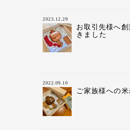
大切なお父様への傘寿
2023.12.29
ました。
お取引先様へ創
きました
昔から縁起物の一つと
その打出の小槌を、
“
健康への願いを込めた
傘寿祝い｜打出の小槌
企業様の大切なお取引
“打出の小槌”には、
2022.09.10
びいただきました。
※写真はサンプルです
ご家族様への米
昔から縁起物の一つと
①お祝いの種類
その打出の小槌を、
“
今回は、『祝 創業百
健康への願いを込めた
全体で11文字まで刻印
屋久杉の打出の小槌