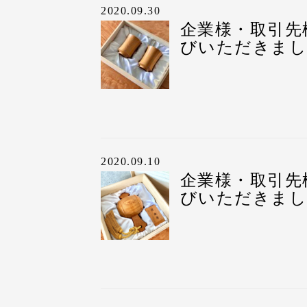
今回は、『祝 卒寿』
＊ 包装、水引き、お
刻印の内容は、カート
長寿祝いの
裕を持ってお渡しする
2020.09.30
お熨斗・包装の有無に
お届け後、お客様から
全体で11文字まで刻印
熨斗あり・包装あり
ご注文後、ご注文内容
企業様・取引先
包装の様子〈熨斗有り
めいただけます。
た。
びいただきまし
をお送りいたします。
樹齢1000年以上生き
還暦祝いや古希・米寿
②メッセージ内容（例
また、弊社ではお渡し
校正の修正は可能です
ご包装やお熨斗、表書
また、お届け前に刻印
方々へ、更なる長寿健
まいますよね。
最大で27文字まで刻印
真にまとめて発送時に
おります。
す。
データとしてお送りし
◇ 商品の様子（桐箱に
弊社では、お熨斗・包
社内共有等にてお役立
そして、弊社では、本
普段のプレゼント選び
③お日にち
◇ お熨斗を掛けた印象
刻印に時間を要してし
お熨斗・包装の種類
お届け前に資料をお届
書”も同封してお送り
意”や、これからの”長
お渡しになられるお日
◇ 段ボールを開梱した
め、お届け日に余裕を
出生地証明書とは？
今回は、お取り引き先
う気持ちが増すからで
◇ 梱包の様子
包装の様子〈熨斗・包
2020.09.10
お熨斗・包装の有無に
した。
家族や親戚関係ももち
④送り主様のお名前（
お渡し時の様子
企業様・取引先
めいただけます。
お届け後、お客様から
ペアカップは、ペアで
などに贈られる際は、
びいただきまし
ご包装やお熨斗、表書
樹齢1000年以上生き
現代では大切な方への
め人気商品の一つです
す。
刻印に時間を要してし
お渡しの御品物がどの
す。
方々へ、更なる長寿健
屋久杉においては千年
古希祝いの贈り物にお
裕をもってお渡しする
か？
弊社では、お熨斗・包
樹齢1000年以上生き
また屋久杉には開運や
『どんなものが喜んで
ご購入前・お渡し前は
お熨斗・包装の種類
方々へ、更なる長寿健
そして、弊社では、本
様々な理由で長寿祝い
ご包装やお熨斗、表書
て、贈り物選びに悩ん
ご包装やお熨斗、表書
存じます。
書”も同封してお送り
お奨めの理由について
す。
いです。
す。
お熨斗・包装の有無に
そして、弊社では、本
出生地証明書とは？
今回は、日頃お仕事で
屋久杉が長寿祝いに喜
今回は熨斗あり、包装
お客様からのヒアリン