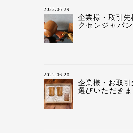
ご家族様への米寿のお
②メッセージ内容
2022.06.29
“打出の小槌”には、
（例：〇〇社長、これ
企業様・取引先
昔から縁起物の一つと
※写真はサンプルです
最大で27文字まで刻印
クセンジャパン
その打出の小槌を、樹
康の願いを込めた贈り
①お祝いの種類
③お日にち
米寿祝いの贈り物、打
今回は、『祝 創業百
お渡しになられるお日
全体で11文字まで刻印
“打出の小槌”には、
④送り主様のお名前
企業様の大切なお取引
※以下、写真はサンプ
②メッセージ内容
（〇〇株式会社 社員
2022.06.20
びいただきました。
（例：〇〇社長、これ
企業様・お取引
①お祝いの種類
最大で27文字まで刻印
刻印の内容は、カート
選びいただきま
昔から縁起物の一つと
例えば、『祝 傘寿』
らせいただければ校正
その打出の小槌を、樹
全体で11文字まで刻印
③お日にち
ご注文後、ご注文内容
康への願いを込めた贈
お渡しになられるお日
をお送りいたします。
屋久杉の打出の小槌
②メッセージ内容
校正の修正は可能です
（例：〇〇社長 これ
④送り主様のお名前
おります。