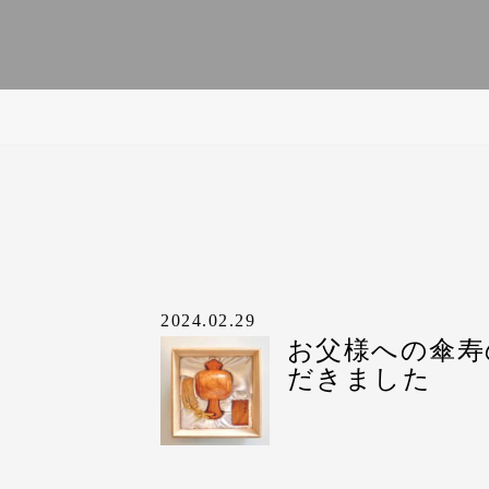
コ
ン
テ
ン
ツ
へ
2024.02.29
ス
お父様への傘寿
キ
だきました
ッ
プ