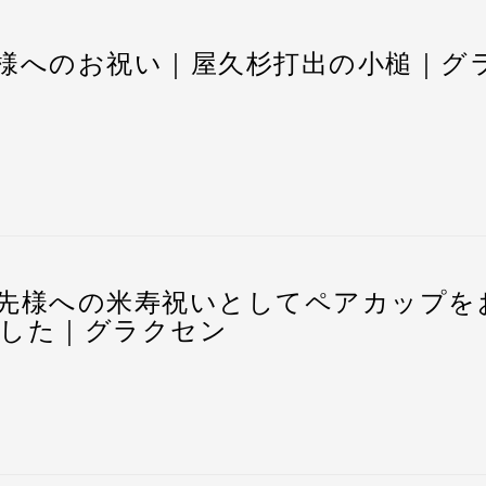
祝いとして、屋久杉の打出の小槌をお選びいただきました
同封の屋久杉の木札に名入れメッセージを刻印できます。
からも末永い、ご健康を願っております）
様へのお祝い｜屋久杉打出の小槌｜グ
して、大切な贈り物として珍重されてきた打出の小槌 ー
可能です。
齢千年以上の屋久杉で作ることで、更なる長寿・繁栄、ご
物として大変喜ばれております。
出の小槌
周年』と刻印させて頂きました。
にち（元号・年月日）で記載されることが多いです。
可能です。
付属の屋久杉の木札に名入れメッセージを刻印できます。
先様へのお祝い・贈答品として、屋久杉の打出の小槌をお
ルです
一同）
からも末永い、ご健康を願っております）
先様への米寿祝いとしてペアカップを
可能です。
画面で入力いただけます。もしくは、メールやお電話でお
した｜グラクセン
して、大切な贈り物として珍重されてきた打出の小槌 ー
など。
させていただきます。
齢千年以上の屋久杉で作ることで、更なる長寿・繁栄、ご
可能です。
の確認と同時に、刻印内容を踏まえたレイアウト（校正案
り物として大変喜ばれております。
にち（元号・年月日）で記載されることが多いです。
ので、レイアウトをご参照なさって刻印内容の修正も承っ
からも末永い ご健康を願っております）