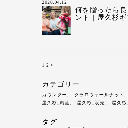
弊社では、本物の屋久
【お客様からのコメン
2020.04.12
めいただけます。
書”も同封してお送り
で、社員皆様からの贈
が喜ばれるのかまとめ
してお送りしておりま
何を贈ったら良
出生地証明書とは？
木札の対応など丁
また、傘寿祝いのみな
包装の有無に関わらず
ント｜屋久杉ギ
出生地証明書とは？
現代では大切な方への
打出の小槌は、昔から
での不安の一つで
い、白寿祝い、百寿祝
長寿祝いの
だいております。
樹齢1000年以上生き
屋久杉においては千年
きました。
おります。
＊ 包装、水引き、お
事を解消して頂け
方々に喜ん
現代では大切な方への
方々へ、更なる長寿健
現代では大切な方への
また屋久杉には開運や
また、樹齢千年以上の
熨斗あり・包装なし
開封せずに中身が
屋久杉においては千年
屋久杉においては千年
様々な理由で長寿祝い
贈り物として大変喜ば
コチラのページから是
お客様へ持参する
また屋久杉には開運や
⑴
樹齢
1,000
年
そして、弊社では、本
また屋久杉には開運や
お奨めの理由について
お取引先様への傘寿祝
還暦祝いのページ
様々な理由で長寿祝い
たです。
書”も同封してお送り
様々な理由で長寿祝い
「母の還暦祝い、何を
屋久杉が長寿祝いに喜
日本初の世界自然遺産・
古希・喜寿祝いのペー
また、弊社ではお渡し
お奨めの理由について
1
2
>
出生地証明書とは？
お奨めの理由について
「お世話になった女性
が、“屋久杉”と呼ばれ
“打出の小槌”には、
傘寿・米寿祝いのペー
真にまとめて発送時に
屋久杉が長寿祝いに喜
屋久杉が長寿祝いに喜
また、傘寿祝いのみな
屋久島には2,000年以
※写真はサンプル
卒寿・白寿・百寿祝い
◇ 商品の様子（桐箱に
大変嬉しいお言葉を頂
カテゴリー
相手への気持ちが大き
い、白寿祝い、百寿祝
いわれる巨樹・縄文杉
写真は刻印のサンプル
お祝い・お礼のページ
◇ 開封時
また、卒寿祝いのみな
送時にメールにてお送
現代では大切な方への
また、お祝い・お返し
よね。
おります。
採は一切禁じられてい
①お祝いの種類
◇ お熨斗を掛けた印象
カウンター
クラロウォールナット
い、白寿祝い、百寿祝
ら大変嬉しいお言葉を
屋久杉においては千年
い、米寿祝い、卒寿祝
今回は、『祝 傘寿』
長寿祝いの節目以外に
◇ 段ボールを開梱した
屋久杉_精油
屋久杉_販売
屋久杉
おります。
今後もお客様へお喜び
また屋久杉には開運や
てお届けさせて頂いて
そこで、今回は還暦を
コチラのページから是
屋久杉の素材自体が大
全体で11文字まで刻印
頂いております。
お渡し時の様子
様々な理由で長寿祝い
還暦祝いのページ
変価値があり、縁起物
その際にはメッセージ
お渡しの御品物がどの
コチラのページから是
タグ
１.女性が
お奨めの理由について
コチラのページから是
古希・喜寿祝いのペー
実は“屋久杉”は、日
②メッセージ内容
ださい。
か？