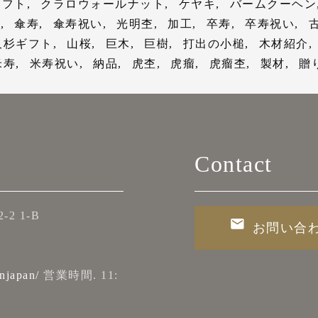
ギフト
クラロウォールナット
ケヤキ
バームクーヘン
の屋久杉を販売している証として、“屋久杉の出生地証明
ばれる理由とは？
？
ジ
のです。
からも末永い、ご健康を願っております）
大変不安だと思いますので、不安解消の一助になれば幸い
ジ
採
傘寿
傘寿祝い
光明杢
加工
卒寿
卒寿祝い
しておりますので、安心してお買い求めいただけます。
ジ
のページ
われる縄文杉
可能です。
ジ
久杉ギフト
山桜
巨木
巨樹
打出の小槌
木材紹介
・贈答のみならず、還暦祝い、古希祝い、喜寿祝い、傘寿
ジ
を総括してみると、還暦女性が貰って嬉しかった還暦祝い
のページ
米寿
米寿祝い
納品
虎杢
虎瘤
虎瘤杢
製材
贈
贈り物には、その“意味”が求められているように感じます
い、白寿祝い、百寿祝いなど長寿祝いの場にもシーンに応
だけの贈り物
のページ
ト】
とめることができました。
以上生き続けてきたという長寿命を歴史が証明しています
おります。
も、日ごろの感謝の気持ちを込めての贈り物としてもお喜
にち（元号・年月日）で記載されることが多いです。
フト事業部
ゼントは、いわゆる工業製品とは異なり、形は同じでも模
も、日ごろの感謝の気持ちを込めての贈り物としてもお喜
に連絡をいただき、
商品の到着も２日後でしたので
厄除けなどの信仰の対象として祀られてきた歴史があるな
。そして手作りにこだわることで、自然の産物としての表
りました。
商品到着前にはイメージ写真も送って下
に適しています。
非、ご覧いただければ幸いです。
も、日ごろの感謝の気持ちを込めての贈り物としてもお喜
なども自在にアレンジ出来ますので、お気軽にお申し付け
〇〇株式会社 社員一同）
康を願って、一つ一つ丁寧に手作業にこだわって、お作り
なども自在にアレンジ出来ますので、お気軽にお申し付け
は是非、以下の記事をご参考にしていただければ幸いです
たです。
梱包も丁寧でよかったです。
また機会があ
界に一つだけの贈り物』と伝わると、お相手の方には“特
Contact
ばれる理由とは？
ジ
ていただきたいと思います。
なども自在にアレンジ出来ますので、お気軽にお申し付け
画面で入力いただけます。
び頂けたというお声を幾つも頂戴致しております。この特
顔絵や時計など）
ジ
の確認と同時に、刻印内容を踏まえたレイアウト（校正案
、大切に想う気持ちが贈り物選びに込められているからだ
らず、還暦祝い、古希祝い、喜寿祝い、傘寿祝い、卒寿祝
のページ
2 1-B
社の同僚で集まっての食事や会食という結果で、ご自宅で
いなど長寿祝いの場にもシーンに応じてお届けさせて頂い
お問い合
戴し恐縮ですが、今後もお客様へお喜びいただけるよう努
ので、レイアウトをご参照なさって刻印内容の修正も承っ
異なる
評のようです。
フト事業部
お花は単体でお渡しするというよりも、食事会や旅行の際
フト事業部
非、ご覧いただければ幸いです。
も、日ごろの感謝の気持ちを込めての贈り物としてもお喜
贈り物
njapan/
営業時間. 11:
に渡せるという点が得票数が多かった理由です。
康を願って、一つ一つ丁寧に手作業にこだわって、お作り
まいますが、今回もスムーズな刻印内容の反映ができたた
康を願って、一つ一つ丁寧に手作業にこだわって、お作り
ど長寿祝いの贈り物をされるのは、この２つが最大の理由
ジ
なども自在にアレンジ出来ますので、お気軽にお申し付け
フト事業部
の屋久杉を販売している証として、“屋久杉の出生地証明
持ってお渡しすることが出来ました。
より長い時間をかけて一緒にお祝いできる人に限られてし