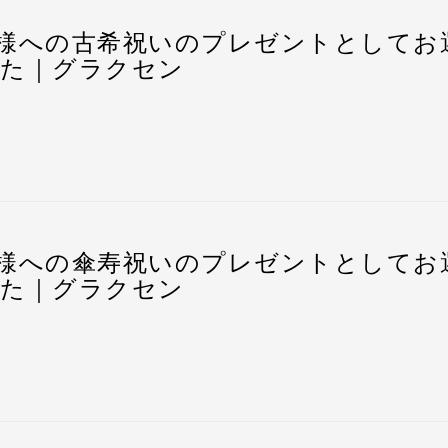
と刻印させて頂きました。
熨斗、土佐和紙の掛け紙などは全て無料にて承っておりま
画面で入力いただけます。
プレゼント選びの難しさ
ことが出来ました。
ついても自由にお選びいただけますので、安心してお買い
非常に嬉しいお言葉を頂戴し、
こちらも大変嬉しくなりま
可能です。
の確認と同時に、刻印内容を踏まえたレイアウト（校正案
様への古希祝いのプレゼントとしてお
・包装無し〉
た｜グラクセン
てきた屋久杉の雄大な生命力が、長寿の節目のお祝いを迎
・百寿祝いなどの長寿祝いには、何を贈れば良いか悩んで
：〇〇社長、これからも末永い、ご健康を願っております
になられるお客様の不安解消の一つとして、以下の様子を
ので、レイアウトをご参照なさって刻印内容の修正も承っ
きなども『ご注文ページ』内にてご自由にお選びいただけ
やお熨斗・包装・桐箱を開けた際の様子がわかる写真資料
康への勇気に繋がることを心より願っております。
可能です。
お送りしております。
ております。
納まった様子）
装も全て無料で承っております。
ていただいております。
物の屋久杉を販売している証として、“屋久杉の出生地証
よりも悩んでしまうのは、ご高齢を迎えられた方への“敬
まいますが、今回もスムーズな刻印内容の反映ができたた
けしております
しておりますので、安心してお買い求めいただけます。
寿健康を願う想い”がこもったプレゼントをお贈りしたい
にち（元号・年月日）で記載されることが多いです。
第一印象
持ってお渡しすることが出来ました。
様への古希祝いの贈り物として、ペアカップをお選び頂き
はないでしょうか。
装有り〉
ついても自由にお選びいただけますので、安心してお買い
ろんですが、法人様で大切なお取引先の先代社長様や会長
〇〇株式会社 社員一同）
様への傘寿祝いのプレゼントとしてお
も嬉しいお言葉を頂戴し、
こちらも大変嬉しくなりました
お送りできるプレゼントとして、ご家族でも一緒に使える
より慎重に、贈り物選びに特に気を遣われることと思いま
た｜グラクセン
きなども『ご注文ページ』内にてご自由にお選びいただけ
てきた屋久杉の雄大な生命力が、長寿の節目のお祝いを迎
贈り物には、その“意味”が求められているように感じます
。
まいますが、今回は超特急で刻印も承り、お約束の期日に
ように届くのか、どのような印象で受け取っていただける
康への勇気に繋がることを心より願っております。
以上生き続けてきたという長寿命を歴史が証明しています
選びいただいた屋久杉のペアカップ
ことが出来ました。
装も全て無料で承っております。
てきた屋久杉の雄大な生命力が、長寿の節目のお祝いを迎
厄除けなどの信仰の対象として祀られてきた歴史があるな
もらえるのだろうか・・・？』と、お相手様を思い浮かべ
大変不安だと思いますので、不安解消の一助になれば幸い
康への勇気に繋がることを心より願っております。
物の屋久杉を販売している証として、“屋久杉の出生地証
に適しています。
きなども『ご注文ページ』内にてご自由にお選びいただけ
でらっしゃる方に、長寿祝い贈り物選びのヒントになれば
きなども『ご注文ページ』内にてご自由にお選びいただけ
しておりますので、安心してお買い求めいただけます。
は是非、以下の記事をご参考にしていただければ幸いです
ついても自由にお選びいただけますので、安心してお買い
物の屋久杉を販売している証として、“屋久杉の出生地証
大変お世話になっている方が傘寿を迎えられるということ
ばれる理由とは？
なしをお選びいただきました。
グ調査で、長寿祝いのプレゼントに何故屋久杉のプレゼン