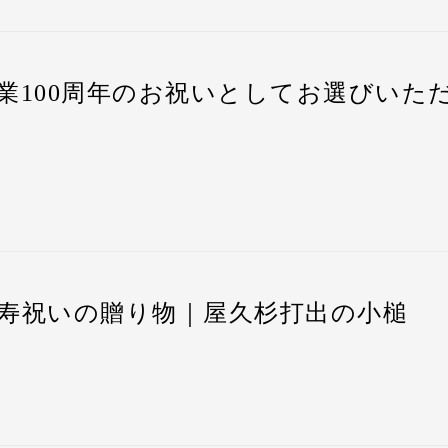
祝いの贈り物として、屋久杉の打出の小槌をお選びいただ
業100周年のお祝いとしてお選びいた
して、大切な贈り物として珍重されてきた打出の小槌 ー
樹齢千年以上の屋久杉”
で作ることで、
更なる長寿・繁栄、
贈り物
として大変喜ばれております。
先様へのお祝い・贈答品として、屋久杉の打出の小槌をお
同封の屋久杉の木札に名入れメッセージを刻印できます。
寿祝いの贈り物｜屋久杉打出の小槌
して、大切な贈り物として珍重されてきた打出の小槌 ー
樹齢千年以上の屋久杉”
で作ることで、
更なる長寿・繁栄、
周年』と刻印させて頂きました。
贈り物
として大変喜ばれております。
可能です。