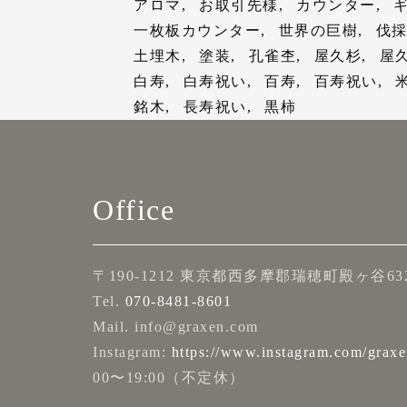
還暦祝いのページ
アロマ
お取引先様
カウンター
そして、弊社では本物
屋久杉が長寿祝いに喜
還暦祝いのページ
ゼントとは
傘寿・米寿祝いのペー
寿にピッタリな素材な
（例：〇〇社長、これ
【お問合せ】
ご購入前・お渡し前は
古希・喜寿祝いのペー
一枚板カウンター
世界の巨樹
伐
書”も同封してお送り
古希・喜寿祝いのペー
卒寿・白寿・百寿祝い
樹齢約7,200年ともい
最大で27文字まで刻印
お問い合わせページ
存じます。
傘寿・米寿祝いのペー
土埋木
塗装
孔雀杢
屋久杉
屋
出生地証明書とは？
また、お祝い・お返し
傘寿・米寿祝いのペー
お祝い・お礼のページ
info@graxen.com
様々な調査会社の発表
卒寿・白寿・百寿祝い
白寿
白寿祝い
百寿
百寿祝い
現代では大切な方への
い、米寿祝い、卒寿祝
⑵
世界に一つ
卒寿・白寿・百寿祝い
③お日にち
070-8481-8601
【お客様からのコメン
プレゼントは以下にま
銘木
長寿祝い
黒柿
屋久杉においては千年
てお届けさせて頂いて
お祝い・お礼のページ
長寿祝いの節目以外に
お渡しになられるお日
グラクセン 長寿祝いギ
屋久杉で作られるプレ
1位 食事会／会食
長寿祝いの節目以外に
注文してからすぐ
また屋久杉には開運や
頂いております。
や柄が全て異なります
2位 お花／胡蝶蘭など
頂いております。
素早い対応で助か
様々な理由で長寿祝い
コチラのページから是
長寿祝いの節目以外に
その際にはメッセージ
④送り主様のお名前（
これからも皆様のご健
を大切にしています。
3位 旅行／温泉
その際にはメッセージ
お奨めの理由について
還暦祝いのページ
さりありがたかっ
頂いております。
ださい。
て参ります。
お渡しになる際、『世
Office
4位 洋服／小物
ださい。
屋久杉が長寿祝いに喜
古希・喜寿祝いのペー
ればぜひ利用させ
その際にはメッセージ
【お問合せ】
刻印の内容は、カート
感”が心に響き、お喜
5位 趣味／雑貨（似
【お問合せ】
傘寿・米寿祝いのペー
ださい。
お問い合わせページ
ご注文後、ご注文内容
は、きっと相手を敬い
お問い合わせページ
また、米寿祝いのみな
卒寿・白寿・百寿祝い
info@graxen.com
をお送りいたします。
〒190-1212 東京都西多摩郡瑞穂町殿ヶ谷632-
思います。
1位は家族や親戚、会
info@graxen.com
い、白寿祝い、百寿祝
お祝い・お礼のページ
【お問合せ】
070-8481-8601
大変嬉しいお言葉を頂
校正の修正は可能です
Tel.
070-8481-8601
同じ形でも模様は全く
単に開催できるので好
070-8481-8601
おります。
お問い合わせページ
グラクセン 長寿祝いギ
て参ります。
おります。
Mail. info@graxen.com
2位にランクインした
グラクセン 長寿祝いギ
コチラのページから是
長寿祝いの節目以外に
info@graxen.com
⑶
意味のある
Instagram:
https://www.instagram.com/graxe
すケースが多く、気軽
還暦祝いのページ
頂いております。
070-8481-8601
これからも皆様のご健
刻印に時間を要してし
00〜19:00（不定休）
これからも皆様のご健
還暦祝いや古希祝いな
古希・喜寿祝いのペー
その際にはメッセージ
グラクセン 長寿祝いギ
て参ります。
そして、弊社では本物
め、お届け日に余裕を
3位の旅行や温泉は、