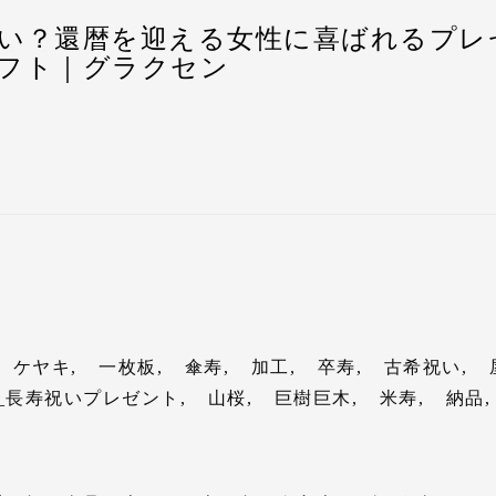
杉を販売している証として、“屋久杉の出生地証明書”も同
ト】
しておりますので、安心してお買い求めいただけます。
り物として、屋久杉の打出の小槌をお選び頂きました。
てみました。
すので、安心してお買い求めいただけます。
い？還暦を迎える女性に喜ばれるプレ
寧に対応を頂き感謝しております。又、ネット購
入
らず、還暦祝い、古希祝い、喜寿祝い、米寿祝い、卒寿祝
、梅の水引きと土佐和紙の掛け紙を付けてお届けさせてい
フト｜グラクセン
贈り物には、その“意味”が求められているように感じます
縁起物の一つとして日本では大切な贈り物として珍重され
ありますが、プレゼントする製品の中身が見え
ない
いなど長寿祝いの場にもシーンに応じてお届けさせて頂い
プレゼントに、屋久杉が多くの
てきた屋久杉の雄大な生命力が、長寿の節目のお祝いを迎
以上生き続けてきたという長寿命を歴史が証明しています
熨斗、土佐和紙の掛け紙などは全て無料にて承っておりま
たのは感謝です。
で頂ける理由
贈り物には、その“意味”が求められているように感じます
康への勇気に繋がることを心より願っております。
贈り物には、その“意味”が求められているように感じます
厄除けなどの信仰の対象として祀られてきた歴史があるな
屋久杉で作ることで、更なる長寿とご健康への願いを込め
分かる写真データ（丁寧な梱包もわかりやすい）
は
以上生き続けてきたという長寿命を歴史が証明しています
以上生き続けてきたという長寿命を歴史が証明しています
に適しています。
れております。
非、ご覧いただければ幸いです。
前に社内メンバーで共有できたことがありがた
かっ
厄除けなどの信仰の対象として祀られてきた歴史があるな
以上の屋久杉は希少であり、縁起物
物の屋久杉を販売している証として、“屋久杉の出生地証
厄除けなどの信仰の対象として祀られてきた歴史があるな
は是非、以下の記事をご参考にしていただければ幸いです
い（打出の小槌）
に適しています。
しておりますので、安心してお買い求めいただけます。
に適しています。
贈ってあげたら喜んでくれるかな？」
ばれる理由とは？
屋久島の標高500m以上にて1,000年以上生き続けた杉だ
ジ
になられるお客様の不安解消の一つとして、以下の様子を
は是非、以下の記事をご参考にしていただければ幸いです
は是非、以下の記事をご参考にしていただければ幸いです
への還暦祝いのプレゼント、何を選ぶか迷ってしまう…」
ます。
同封の屋久杉の木札に名入れメッセージを刻印できます。
ジ
お送りしております。
ばれる理由とは？
ばれる理由とは？
らず、還暦祝い、古希祝い、喜寿祝い、米寿祝い、卒寿祝
上の屋久杉が何本も発見されており、山には樹齢7,200年と
のページ
納まった様子）
戴し恐縮でございます。開業当初より詳細写真を撮影し、
いだけに、還暦祝いのプレゼント選びって迷ってしまいま
いなど長寿祝いの場にもシーンに応じてお届けさせて頂い
も現役で成長中です。 しかし、これだけ長寿命な屋久杉
例
らず、還暦祝い、古希祝い、喜寿祝い、傘寿祝い、米寿祝
りしていたのですが、この取り組みに対して色々なお客様
贈り物には、その“意味”が求められているように感じます
・贈答のみならず、還暦祝い、古希祝い、喜寿祝い、傘寿
て、自然に倒れたものしか市場には出ていません。
ケヤキ
一枚板
傘寿
加工
卒寿
古希祝い
いなど長寿祝いの場にもシーンに応じてお届けさせて頂い
頂戴し、感謝の気持ちでいっぱいです。
以上生き続けてきたという長寿命を歴史が証明しています
い、白寿祝い、百寿祝いなど長寿祝いの場にもシーンに応
と刻印させて頂きました。
も、日ごろの感謝の気持ちを込めての贈り物としてもお喜
第一印象
_長寿祝いプレゼント
山桜
巨樹巨木
米寿
納品
いただけるよう努めて参ります。
厄除けなどの信仰の対象として祀られてきた歴史があるな
おります。
迎えられる女性に喜ばれるプレゼントをご紹介します。
非、ご覧いただければ幸いです。
変希少であり、長寿の象徴として、お祝いの贈り物として
可能です。
に適しています。
として多くの方に喜ばれています。
なども自在にアレンジ出来ますので、お気軽にお申し付け
ように届くのか、どのような印象で受け取っていただける
非、ご覧いただければ幸いです。
もらって嬉しかった還暦祝いのプ
は是非、以下の記事をご参考にしていただければ幸いです
非、ご覧いただければ幸いです。
ジ
本最長寿の動植物ということもあまり知られていませんが、