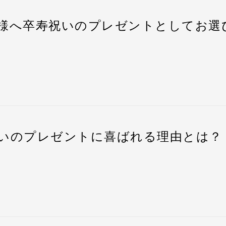
米寿祝いの贈り物として、ペアカップをお選び頂きました
付属の屋久杉の木札に名入れメッセージを刻印できます。
でいてくれてありがとう この先も長生きしてね）
一同）
お送りできるプレゼントとして、ご家族でも一緒に使える
ルです
可能です。
様へ卒寿祝いのプレゼントとしてお選
まいますが、今回もスムーズに刻印できたため、お届け日
。
画面で入力いただけます。もしくは、メールやお電話でお
ることが出来ました。
させていただきます。
装あり』
プに木札への刻印名入れサービスは付属しておりませんが
など。
にち（元号・年月日）で記載されることが多いです。
の確認と同時に、刻印内容を踏まえたレイアウト（校正案
製作させていただきました。
可能です。
きなども『ご注文ページ』内にてご自由にお選びいただけ
の追加は、別途料金が必要になりますのでお気軽にお問い
ので、レイアウトをご参照なさって刻印内容の修正も承っ
す。
一同）
装も全て無料で承っております。
先様への卒寿祝いの贈り物として、打出の小槌をお選び頂
にお選びいいただいたペアカップ
からも末永い、ご健康を願っております）
）
ついても自由にお選びいただけますので、安心してお買い
可能です。
画面で入力いただけます。
いのプレゼントに喜ばれる理由とは？
まいますが、今回もスムーズに刻印できたため、お届け日
つ全く木目や景色、表情が違うため送り主様と一緒にお選
きなども『ご注文ページ』内にてご自由にお選びいただけ
の確認と同時に、刻印内容を踏まえたレイアウト（校正案
ることが出来ました。
・包装有り〉
やお熨斗・包装・桐箱を開けた際の様子がわかる写真資料
ありをお選びいただきました。
にち（元号・年月日）で記載されることが多いです。
ので、レイアウトをご参照なさって刻印内容の修正も承っ
ております。
を選んだ後は、名入れのメッセージをお選び頂きます。
きなども『ご注文ページ』内にてご自由にお選びいただけ
ていただいております。
例
、梅の水引きと土佐和紙の掛け紙を付けてお届けさせてい
〇〇株式会社 社員一同）
けしております
ますが、今回もスムーズな刻印ができたため、お届け日に
装も全て無料で承っております。