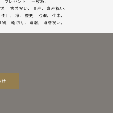
プレゼント
一枚板
に
古希
古希祝い
喜寿
喜寿祝い
杢目
欅
歴史
泡瘤
生木
祝
の
り物
輪切り
還暦
還暦祝い
。
じ
。
び
様
び
ど
情
び
く
し
く
。
別
く
別感
）
と
も簡
て
わせ
め
て
に渡
び
し
し
で
く
まい