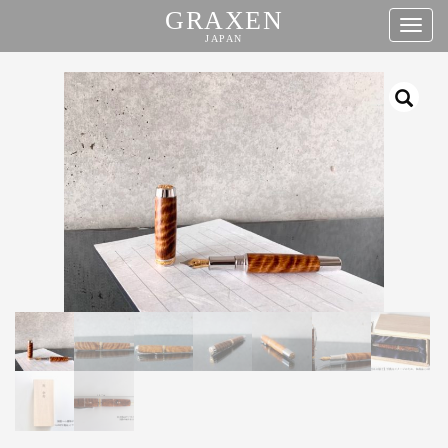
GRAXEN
タ
JAPAN
グ
コ
ナ
ン
ビ
テ
ゲ
ン
ー
ツ
シ
へ
ョ
ス
ン
キ
ッ
プ