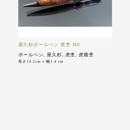
屋久杉ボールペン 虎杢 J80
ボールペン
,
屋久杉
,
虎杢
,
虎瘤杢
長さ14.2cm
幅1.4 cm
✕