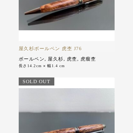
屋久杉ボールペン 虎杢 J76
ボールペン
,
屋久杉
,
虎杢
,
虎瘤杢
長さ14.2cm
幅1.4 cm
✕
SOLD OUT