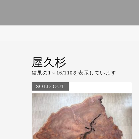
コ
ン
屋久杉
テ
ン
結果の1～16/110を表示しています
ツ
SOLD OUT
へ
ス
キ
ッ
プ