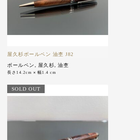
屋久杉ボールペン 油杢 J82
ボールペン
,
屋久杉
,
油杢
長さ14.2cm
幅1.4 cm
✕
SOLD OUT