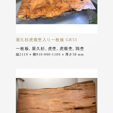
屋久杉虎瘤杢入り一枚板 GR53
一枚板
,
屋久杉
,
虎杢
,
虎瘤杢
,
鶉杢
縦2110
横910-960-1100
厚さ58
mm
✕
✕