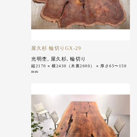
屋久杉 輪切りGX-29
光明杢
,
屋久杉
,
輪切り
縦2170
横2430（木裏2600）
厚さ65〜150
✕
✕
mm