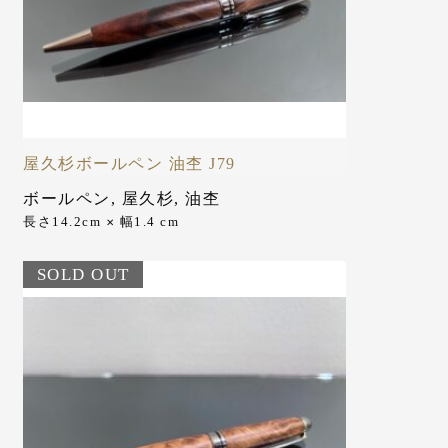
屋久杉ボールペン 油杢 J79
ボールペン
,
屋久杉
,
油杢
長さ14.2cm
幅1.4 cm
✕
SOLD OUT