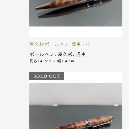
屋久杉ボールペン 虎杢 J77
ボールペン
,
屋久杉
,
虎杢
長さ14.2cm
幅1.4 cm
✕
SOLD OUT