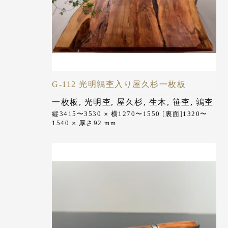
G-112 光明鶉杢入り屋久杉一枚板
一枚板
,
光明杢
,
屋久杉
,
生木
,
笹杢
,
鶉杢
縦3415〜3530
横1270〜1550 [裏面]1320〜
✕
1540
厚さ92
mm
✕