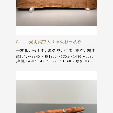
G-111 光明鶉杢入り屋久杉一枚板
一枚板
,
光明杢
,
屋久杉
,
生木
,
笹杢
,
鶉杢
縦3542〜3345
横1390〜1355〜1480〜1685
✕
[裏面]1450〜1455〜1570〜1840
厚さ104
mm
✕