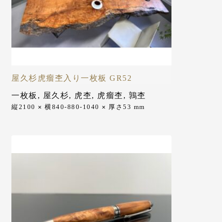
屋久杉虎瘤杢入り一枚板 GR52
一枚板
,
屋久杉
,
虎杢
,
虎瘤杢
,
鶉杢
縦2100
横840-880-1040
厚さ53
mm
✕
✕