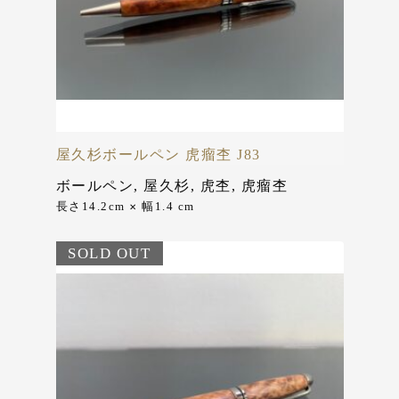
屋久杉ボールペン 虎瘤杢 J83
ボールペン
,
屋久杉
,
虎杢
,
虎瘤杢
長さ14.2cm
幅1.4 cm
✕
SOLD OUT