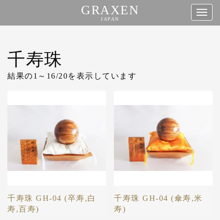
GRAXEN
タ
JAPAN
グ
コ
ナ
ン
千寿珠
ビ
テ
ゲ
ン
結果の1～16/20を表示しています
ー
ツ
シ
へ
ョ
ス
ン
キ
ッ
プ
千寿珠 GH-04 (卒寿,白
千寿珠 GH-04 (傘寿,米
寿,百寿)
寿)