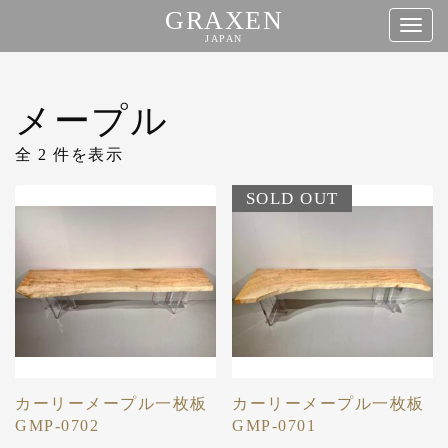
GRAXEN
タ
JAPAN
グ
コ
ナ
ン
メープル
ビ
テ
ゲ
ン
全 2 件を表示
ー
ツ
SOLD OUT
シ
へ
ョ
ス
ン
キ
ッ
プ
カーリーメープル一枚板
カーリーメープル一枚板
GMP-0702
GMP-0701