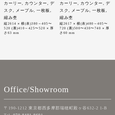
カーリー
,
カウンター
,
デ
カーリー
,
カウンター
,
デ
スク
,
メープル
,
一枚板
,
スク
,
メープル
,
一枚板
,
縮み杢
縮み杢
縦2614
横(表)380～405〜
縦2617
横(表)480～405〜
✕
✕
520 (裏)410～425〜520
厚
720 (裏)500〜430〜740
厚
✕
✕
さ63
mm
さ60
mm
Office/Showroom
〒190-1212 東京都西多摩郡瑞穂町殿ヶ谷632-2 1-B